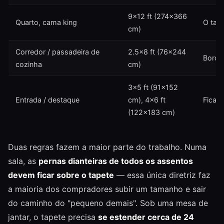
9×12 ft (274×366
Quarto, cama king
O tape
cm)
Corredor / passadeira de
2.5×8 ft (76×244
Borda
cozinha
cm)
3×5 ft (91×152
Entrada / destaque
cm), 4×6 ft
Fica i
(122×183 cm)
Duas regras fazem a maior parte do trabalho. Numa
sala, as
pernas dianteiras de todos os assentos
devem ficar sobre o tapete
— essa única diretriz faz
a maioria dos compradores subir um tamanho e sair
do caminho do "pequeno demais". Sob uma mesa de
jantar, o tapete precisa
se estender cerca de 24