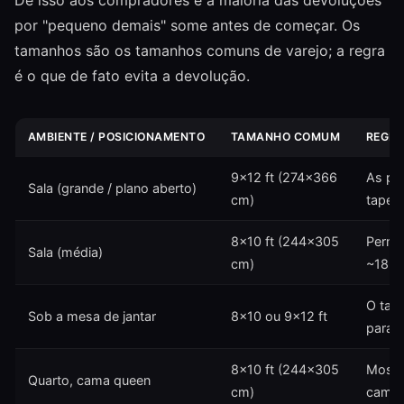
Dê isso aos compradores e a maioria das devoluções
por "pequeno demais" some antes de começar. Os
tamanhos são os tamanhos comuns de varejo; a regra
é o que de fato evita a devolução.
AMBIENTE / POSICIONAMENTO
TAMANHO COMUM
REGRA
9×12 ft (274×366
As pe
Sala (grande / plano aberto)
cm)
tapet
8×10 ft (244×305
Pernas
Sala (média)
cm)
~18 in
O tap
Sob a mesa de jantar
8×10 ou 9×12 ft
para 
8×10 ft (244×305
Mostr
Quarto, cama queen
cm)
cama