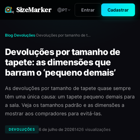
SizeMarker
Entrar
Cadastrar
PT
Blog
Devoluções
Devoluções por tamanho de tapete: as dimensões que barram o ‘pequeno demais’
›
›
Devoluções por tamanho de
tapete: as dimensões que
barram o ‘pequeno demais’
As devoluções por tamanho de tapete quase sempre
têm uma única causa: um tapete pequeno demais para
a sala. Veja os tamanhos padrão e as dimensões a
mostrar aos compradores para evitá-las.
6 de julho de 2026
1426
visualizações
DEVOLUÇÕES