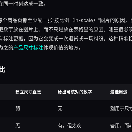
在同一时刻达成一致。
建议每个商品页都至少配一张“按比例（in-scale）”图片的原
把数字放在图片上、而不只是放在表格里的原因。测量值必
有标注更糟，因为它会变成一次退货或一场纠纷。这种精准恰恰
为之的
产品尺寸标注
体现价值的地方。
比
建立尺寸直觉
给出可核对的数字
最佳用途
弱
无
别用于尺
无
有，但太晚
备用，而