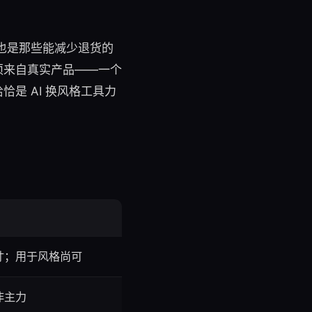
因，也是那些能减少退货的
须来自真实产品——一个
是 AI 换风格工具力
寸；用于风格尚可
非主力