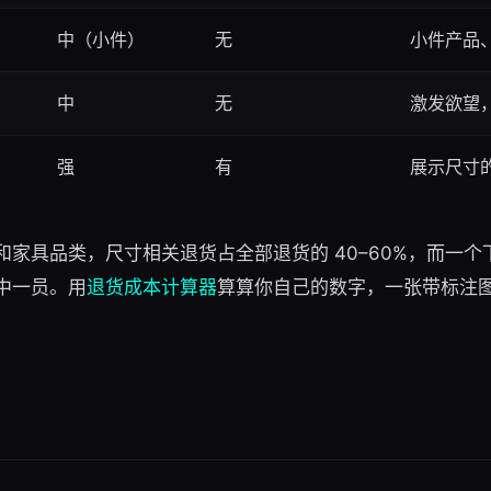
中（小件）
无
小件产品
中
无
激发欲望
强
有
展示尺寸
和家具品类，尺寸相关退货占全部退货的 40–60%，而一
中一员。用
退货成本计算器
算算你自己的数字，一张带标注