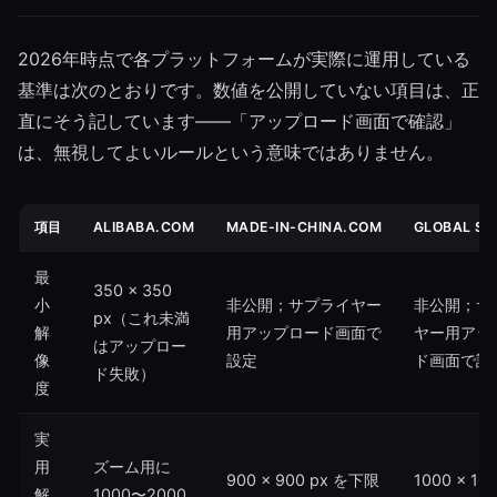
2026年時点で各プラットフォームが実際に運用している
基準は次のとおりです。数値を公開していない項目は、正
直にそう記しています——「アップロード画面で確認」
は、無視してよいルールという意味ではありません。
項目
ALIBABA.COM
MADE-IN-CHINA.COM
GLOBAL S
最
350 × 350
小
非公開；サプライヤー
非公開；サ
px（これ未満
解
用アップロード画面で
ヤー用アッ
はアップロー
像
設定
ド画面で設
ド失敗）
度
実
用
ズーム用に
900 × 900 px を下限
1000 × 10
解
1000〜2000