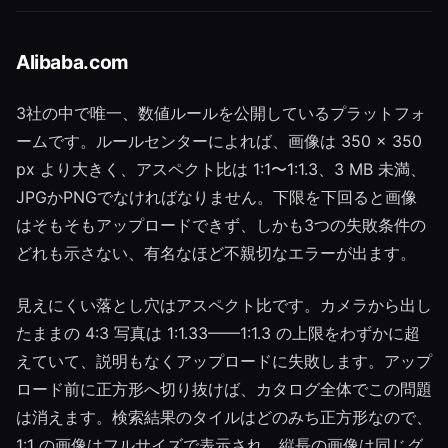
Alibaba.com
3社の中で唯一、数値ルールを公開しているプラットフォ
ームです。ルールセンターによれば、画像は 350 × 350
px より大きく、アスペクト比は 1:1〜1:1.3、3 MB 未満、
JPGかPNGでなければなりません。下限を下回ると画像
はそもそもアップロードできず、しかも3つの失敗条件の
どれも示さない、有名なほど不親切なエラーが出ます。
見えにくい落とし穴はアスペクト比です。カメラから出し
たままの 4:3 写真は 1:1.33——1:1.3 の上限をわずかに超
えていて、説明もなくアップロードに失敗します。アップ
ロード前に正方形へ切り抜けば、カタログ全体でこの問題
は消えます。検索結果のタイルはどのみち正方形なので、
1:1 の画像はフルサイズで表示され、縦長の画像は同じグ