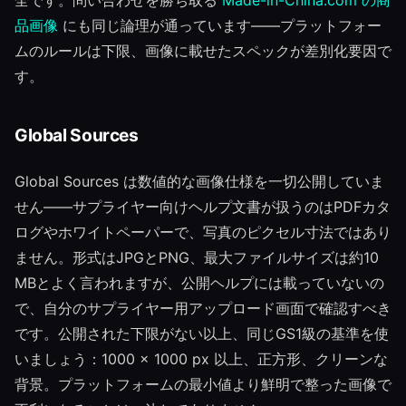
全です。問い合わせを勝ち取る
Made-in-China.com の商
品画像
にも同じ論理が通っています——プラットフォー
ムのルールは下限、画像に載せたスペックが差別化要因で
す。
Global Sources
Global Sources は数値的な画像仕様を一切公開していま
せん——サプライヤー向けヘルプ文書が扱うのはPDFカタ
ログやホワイトペーパーで、写真のピクセル寸法ではあり
ません。形式はJPGとPNG、最大ファイルサイズは約10
MBとよく言われますが、公開ヘルプには載っていないの
で、自分のサプライヤー用アップロード画面で確認すべき
です。公開された下限がない以上、同じGS1級の基準を使
いましょう：1000 × 1000 px 以上、正方形、クリーンな
背景。プラットフォームの最小値より鮮明で整った画像で