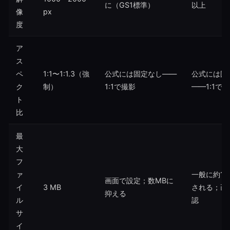
に（GS1標準）
以上
像
px
度
ア
ス
ペ
1:1〜1:1.3（強
公式には固定なし——
公式には固
ク
制）
1:1で撮影
——1:1で
ト
比
最
大
フ
ァ
一般に約10
画面で設定；数MBに
イ
3 MB
される；画
抑える
ル
認
サ
イ