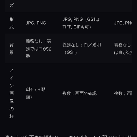
ズ
形
JPG, PNG（GS1は
JPG, PNG
JPG, PNG
式
TIFF, GIFも可）
義務なし；実
背
義務なし；白／透明
義務なし；
務では白が定
景
（GS1）
は白が定番
番
メ
イ
ン
6枠（＋動
画
複数；画面で確認
複数；画面
画）
像
の
枠