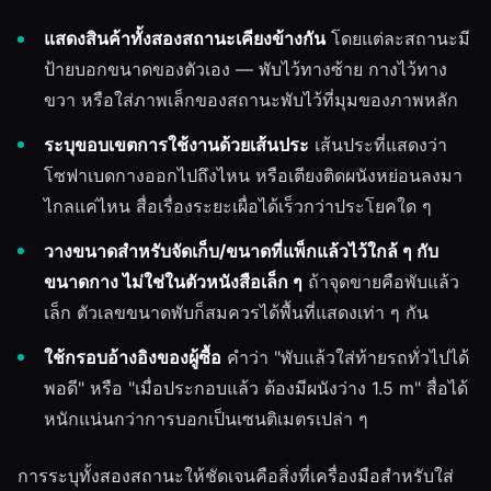
แสดงสินค้าทั้งสองสถานะเคียงข้างกัน
โดยแต่ละสถานะมี
ป้ายบอกขนาดของตัวเอง — พับไว้ทางซ้าย กางไว้ทาง
ขวา หรือใส่ภาพเล็กของสถานะพับไว้ที่มุมของภาพหลัก
ระบุขอบเขตการใช้งานด้วยเส้นประ
เส้นประที่แสดงว่า
โซฟาเบดกางออกไปถึงไหน หรือเตียงติดผนังหย่อนลงมา
ไกลแค่ไหน สื่อเรื่องระยะเผื่อได้เร็วกว่าประโยคใด ๆ
วางขนาดสำหรับจัดเก็บ/ขนาดที่แพ็กแล้วไว้ใกล้ ๆ กับ
ขนาดกาง ไม่ใช่ในตัวหนังสือเล็ก ๆ
ถ้าจุดขายคือพับแล้ว
เล็ก ตัวเลขขนาดพับก็สมควรได้พื้นที่แสดงเท่า ๆ กัน
ใช้กรอบอ้างอิงของผู้ซื้อ
คำว่า "พับแล้วใส่ท้ายรถทั่วไปได้
พอดี" หรือ "เมื่อประกอบแล้ว ต้องมีผนังว่าง 1.5 m" สื่อได้
หนักแน่นกว่าการบอกเป็นเซนติเมตรเปล่า ๆ
การระบุทั้งสองสถานะให้ชัดเจนคือสิ่งที่เครื่องมือสำหรับใส่