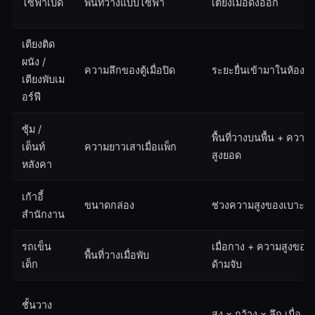
โซฟาเบด
พื้นที่วางแบบโซฟา
เตียงเมื่อดึงออก
เตียงติด
ผนัง /
ความลึกของตู้เมื่อปิด
ระยะยื่นเข้ามาในห้อง
เตียงพับเม
อร์ฟี
ซุ้ม /
พื้นที่วางบนพื้น + ความ
เต็นท์
ความยาวเสาเมื่อแพ็ก
สูงยอด
หลังคา
เก้าอี้
ขนาดกล่อง
ช่วงความสูงของเบาะ
สำนักงาน
รถเข็น
เมื่อกาง + ความสูงของ
พื้นที่วางเมื่อพับ
เด็ก
ด้ามจับ
ชั้นวาง
สูง × กว้าง × ลึก เมื่อ