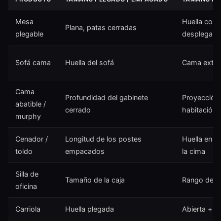
Mesa
Huella con 
Plana, patas cerradas
plegable
desplegad
Sofá cama
Huella del sofá
Cama exten
Cama
Profundidad del gabinete
Proyección 
abatible /
cerrado
habitación
murphy
Cenador /
Longitud de los postes
Huella en el
toldo
empacados
la cima
Silla de
Tamaño de la caja
Rango de al
oficina
Carriola
Huella plegada
Abierta + a