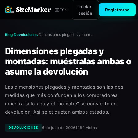
Iniciar
SizeMarker
Registrarse
ES
sesión
Blog
Devoluciones
Dimensiones plegadas y montadas: muéstralas ambas o asume la devolución
›
›
Dimensiones plegadas y
montadas: muéstralas ambas o
asume la devolución
Las dimensiones plegadas y montadas son las dos
medidas que más confunden a los compradores:
muestra solo una y el "no cabe" se convierte en
devolución. Así se etiquetan ambos estados.
6 de julio de 2026
1254
vistas
DEVOLUCIONES