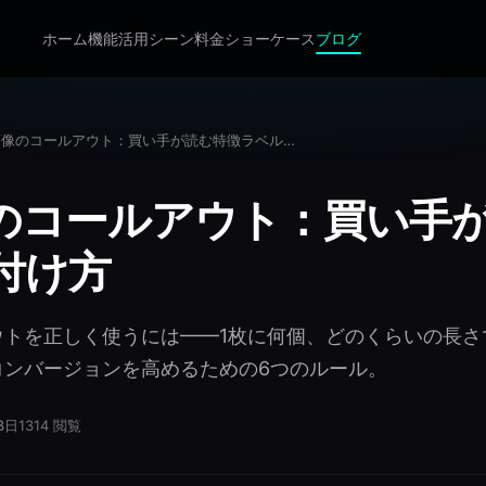
ホーム
機能
活用シーン
料金
ショーケース
ブログ
商品画像のコールアウト：買い手が読む特徴ラベルの付け方
のコールアウト：買い手
付け方
ウトを正しく使うには——1枚に何個、どのくらいの長さ
コンバージョンを高めるための6つのルール。
8日
1314
閲覧