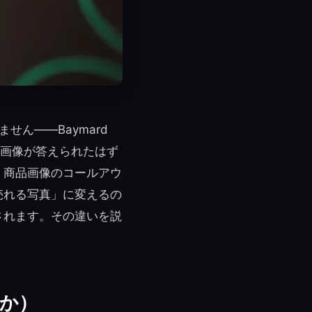
ん——Baymard
その画像が答えられたはず
。商品画像のコールアウ
売れる写真」に変えるの
されます。その違いを説
か）