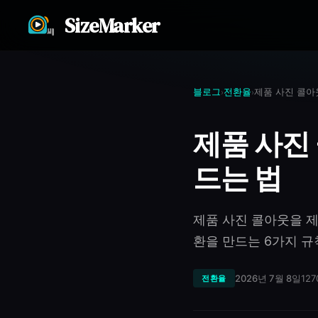
SizeMarker
블로그
전환율
제품 사진 콜아
›
›
제품 사진
드는 법
제품 사진 콜아웃을 제
환을 만드는 6가지 규
2026년 7월 8일
127
전환율