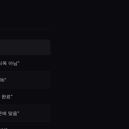
늬목 아님"
lb"
 완료"
문에 맞음"