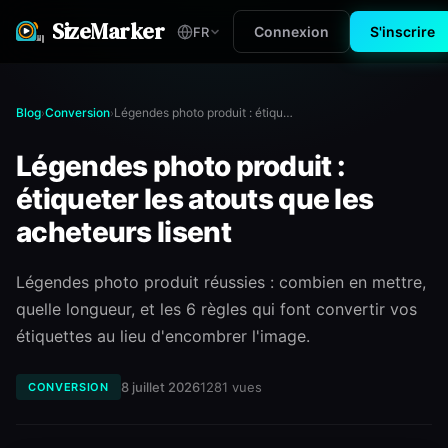
SizeMarker
Connexion
S'inscrire
FR
Blog
Conversion
Légendes photo produit : étiqueter les atouts que les acheteurs lisent
›
›
Légendes photo produit :
étiqueter les atouts que les
acheteurs lisent
Légendes photo produit réussies : combien en mettre,
quelle longueur, et les 6 règles qui font convertir vos
étiquettes au lieu d'encombrer l'image.
8 juillet 2026
1281
vues
CONVERSION