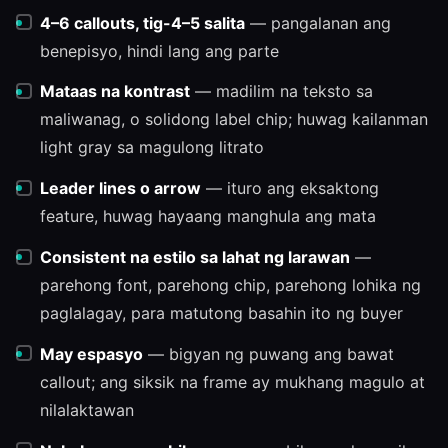
4–6 callouts, tig-4–5 salita
— pangalanan ang
benepisyo, hindi lang ang parte
Mataas na kontrast
— madilim na teksto sa
maliwanag, o solidong label chip; huwag kailanman
light gray sa magulong litrato
Leader lines o arrow
— ituro ang eksaktong
feature, huwag hayaang manghula ang mata
Consistent na estilo sa lahat ng larawan
—
parehong font, parehong chip, parehong lohika ng
paglalagay, para matutong basahin ito ng buyer
May espasyo
— bigyan ng puwang ang bawat
callout; ang siksik na frame ay mukhang magulo at
nilalaktawan