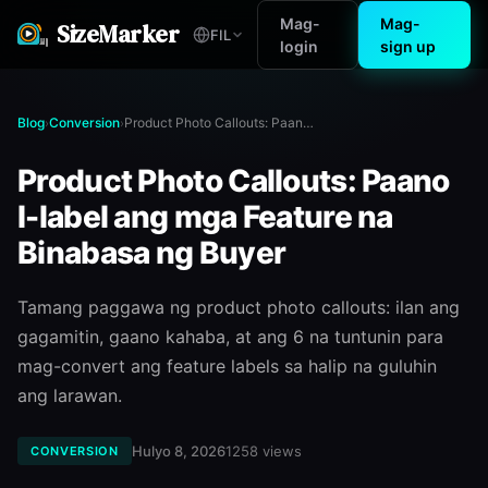
Mag-
Mag-
SizeMarker
FIL
login
sign up
Blog
Conversion
Product Photo Callouts: Paano I-label ang mga Feature na Binabasa ng Buyer
›
›
Product Photo Callouts: Paano
I-label ang mga Feature na
Binabasa ng Buyer
Tamang paggawa ng product photo callouts: ilan ang
gagamitin, gaano kahaba, at ang 6 na tuntunin para
mag-convert ang feature labels sa halip na guluhin
ang larawan.
Hulyo 8, 2026
1258
views
CONVERSION