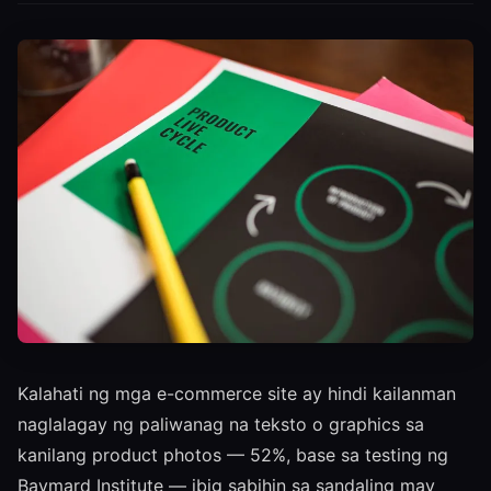
Kalahati ng mga e-commerce site ay hindi kailanman
naglalagay ng paliwanag na teksto o graphics sa
kanilang product photos — 52%, base sa testing ng
Baymard Institute — ibig sabihin sa sandaling may