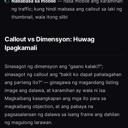
Nababasa sa mobile
— nasa mobile ang karamihan
ng traffic; kung hindi mabasa ang callout sa laki ng
thumbnail, wala itong silbi
Callout vs Dimensyon: Huwag
Ipagkamali
Sinasagot ng dimensyon ang "gaano kalaki?";
sinasagot ng callout ang "bakit ko dapat pahalagahan
ang parteng ito?" — ginagawa ng magandang listing
image ang dalawa, at karamihan ay wala ni isa.
Magkaibang kasangkapan ang mga ito para sa
magkaibang objection, at ang pabaya na
pagsasalansan ng dalawa sa isang frame ang dahilan
ng magulong larawan.