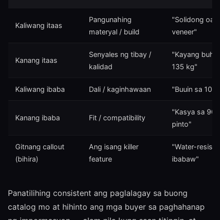
Pangunahing
"Solidong oak,
Kaliwang itaas
materyal / build
veneer"
Senyales ng tibay /
"Kayang buhat
Kanang itaas
kalidad
135 kg"
Kaliwang ibaba
Dali / kaginhawaan
"Buuin sa 10 m
"Kasya sa 90 
Kanang ibaba
Fit / compatibility
pinto"
Gitnang callout
Ang isang killer
"Water-resista
(bihira)
feature
ibabaw"
Panatilihing consistent ang paglalagay sa buong
catalog mo at hihinto ang mga buyer sa paghahanap