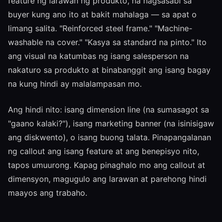
feature ng larawan ng produkto, na nagsasabi sa
buyer kung ano ito at bakit mahalaga — sa apat o
limang salita. "Reinforced steel frame." "Machine-
washable na cover." "Kasya sa standard na pinto." Ito
ang visual na katumbas ng isang salesperson na
nakaturo sa produkto at binabanggit ang isang bagay
na kung hindi ay malalampasan mo.
Ang hindi nito: isang dimension line (na sumasagot sa
"gaano kalaki?"), isang marketing banner (na isinisigaw
ang diskwento), o isang buong talata. Pinapangalanan
ng callout ang isang feature at ang benepisyo nito,
tapos umuurong. Kapag pinaghalo mo ang callout at
dimensyon, magugulo ang larawan at parehong hindi
maayos ang trabaho.