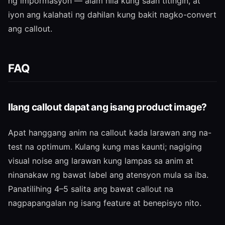
ng impormasyon — alam nila kung saan titingin, at
iyon ang kalahati ng dahilan kung bakit nagko-convert
ang callout.
FAQ
Ilang callout dapat ang isang product image?
Apat hanggang anim na callout kada larawan ang na-
test na optimum. Kulang kung mas kaunti; nagiging
visual noise ang larawan kung lampas sa anim at
ninanakaw ng bawat label ang atensyon mula sa iba.
Panatilihing 4–5 salita ang bawat callout na
nagpapangalan ng isang feature at benepisyo nito.