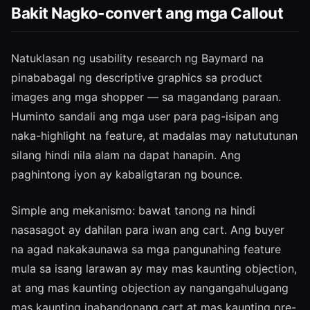
Bakit Nagko-convert ang mga Callout
Natuklasan ng usability research ng Baymard na
pinababagal ng descriptive graphics sa product
images ang mga shopper — sa magandang paraan.
Huminto sandali ang mga user para pag-isipan ang
naka-highlight na feature, at madalas may natututunan
silang hindi nila alam na dapat hanapin. Ang
paghintong iyon ay kabaligtaran ng bounce.
Simple ang mekanismo: bawat tanong na hindi
nasasagot ay dahilan para iwan ang cart. Ang buyer
na agad nakakaunawa sa mga pangunahing feature
mula sa isang larawan ay may mas kaunting objection,
at ang mas kaunting objection ay nangangahulugang
mas kaunting inabandonang cart at mas kaunting pre-