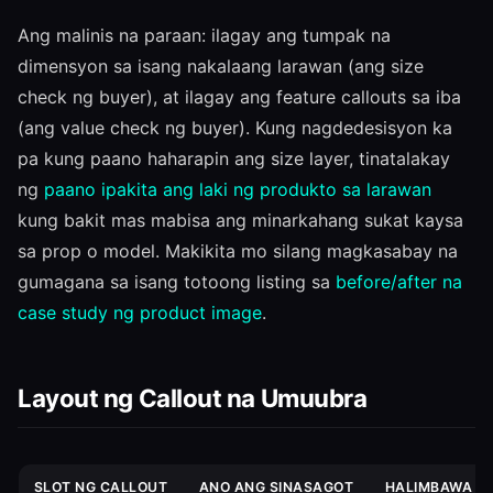
Ang malinis na paraan: ilagay ang tumpak na
dimensyon sa isang nakalaang larawan (ang size
check ng buyer), at ilagay ang feature callouts sa iba
(ang value check ng buyer). Kung nagdedesisyon ka
pa kung paano haharapin ang size layer, tinatalakay
ng
paano ipakita ang laki ng produkto sa larawan
kung bakit mas mabisa ang minarkahang sukat kaysa
sa prop o model. Makikita mo silang magkasabay na
gumagana sa isang totoong listing sa
before/after na
case study ng product image
.
Layout ng Callout na Umuubra
SLOT NG CALLOUT
ANO ANG SINASAGOT
HALIMBAWA (4