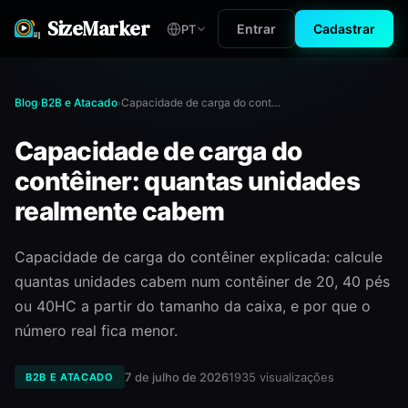
SizeMarker
Entrar
Cadastrar
PT
Blog
B2B e Atacado
Capacidade de carga do contêiner: quantas unidades realmente cabem
›
›
Capacidade de carga do
contêiner: quantas unidades
realmente cabem
Capacidade de carga do contêiner explicada: calcule
quantas unidades cabem num contêiner de 20, 40 pés
ou 40HC a partir do tamanho da caixa, e por que o
número real fica menor.
7 de julho de 2026
1935
visualizações
B2B E ATACADO