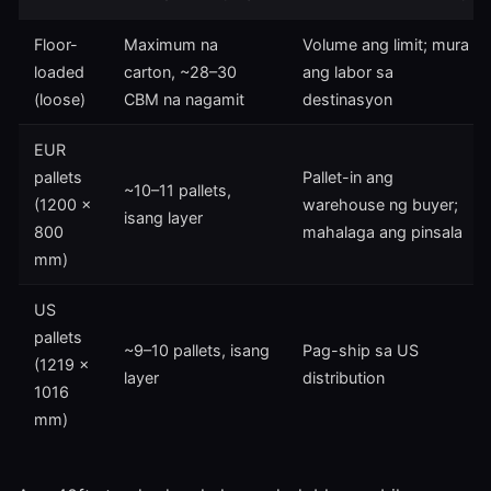
Floor-
Maximum na
Volume ang limit; mura
loaded
carton, ~28–30
ang labor sa
(loose)
CBM na nagamit
destinasyon
EUR
pallets
Pallet-in ang
~10–11 pallets,
(1200 ×
warehouse ng buyer;
isang layer
800
mahalaga ang pinsala
mm)
US
pallets
~9–10 pallets, isang
Pag-ship sa US
(1219 ×
layer
distribution
1016
mm)