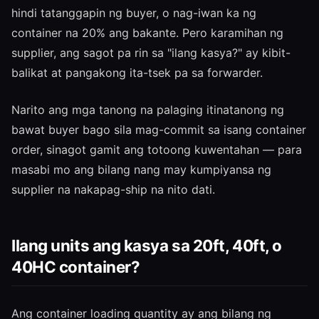
hindi tatanggapin ng buyer, o nag-iwan ka ng
container na 20% ang bakante. Pero karamihan ng
supplier, ang sagot pa rin sa "ilang kasya?" ay kibit-
balikat at pangakong ita-tsek pa sa forwarder.
Narito ang mga tanong na palaging itinatanong ng
bawat buyer bago sila mag-commit sa isang container
order, sinagot gamit ang totoong kuwentahan — para
masabi mo ang bilang nang may kumpiyansa ng
supplier na nakapag-ship na nito dati.
Ilang units ang kasya sa 20ft, 40ft, o
40HC container?
Ang container loading quantity ay ang bilang ng