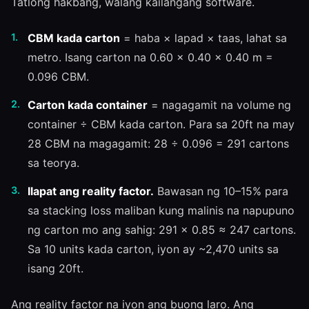
Tatlong hakbang, walang kailangang software.
CBM kada carton
= haba × lapad × taas, lahat sa
metro. Isang carton na 0.60 × 0.40 × 0.40 m =
0.096 CBM.
Carton kada container
= nagagamit na volume ng
container ÷ CBM kada carton. Para sa 20ft na may
28 CBM na magagamit: 28 ÷ 0.096 = 291 cartons
sa teorya.
Ilapat ang reality factor.
Bawasan ng 10–15% para
sa stacking loss maliban kung malinis na napupuno
ng carton mo ang sahig: 291 × 0.85 ≈ 247 cartons.
Sa 10 units kada carton, iyon ay ~2,470 units sa
isang 20ft.
Ang reality factor na iyon ang buong laro. Ang