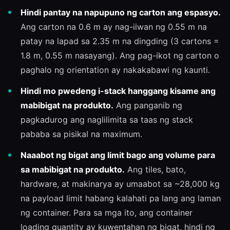
Hindi pantay na napupuno ng carton ang espasyo.
Ang carton na 0.6 m ay nag-iiwan ng 0.55 m na
patay na lapad sa 2.35 m na dingding (3 cartons =
1.8 m, 0.55 m nasayang). Ang pag-ikot ng carton o
paghalo ng orientation ay nakakabawi ng kaunti.
Hindi mo pwedeng i-stack hanggang kisame ang
mabibigat na produkto.
Ang panganib ng
pagkadurog ang naglilimita sa taas ng stack
pababa sa pisikal na maximum.
Naaabot ng bigat ang limit bago ang volume para
sa mabibigat na produkto.
Ang tiles, bato,
hardware, at makinarya ay umaabot sa ~28,000 kg
na payload limit habang kalahati pa lang ang laman
ng container. Para sa mga ito, ang container
loading quantity ay kuwentahan ng bigat, hindi ng