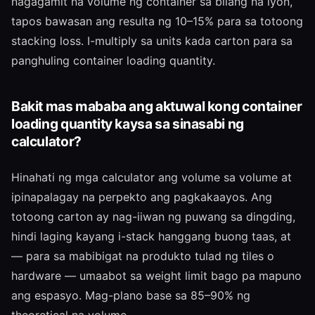
nagagamit na volume ng container sa bilang na iyon,
tapos bawasan ang resulta ng 10–15% para sa totoong
stacking loss. I-multiply sa units kada carton para sa
panghuling container loading quantity.
Bakit mas mababa ang aktuwal kong container
loading quantity kaysa sa sinasabi ng
calculator?
Hinahati ng mga calculator ang volume sa volume at
ipinapalagay na perpekto ang pagkakaayos. Ang
totoong carton ay nag-iiwan ng puwang sa dingding,
hindi laging kayang i-stack hanggang buong taas, at
— para sa mabibigat na produkto tulad ng tiles o
hardware — umaabot sa weight limit bago pa mapuno
ang espasyo. Mag-plano base sa 85–90% ng
theoretical na volume.