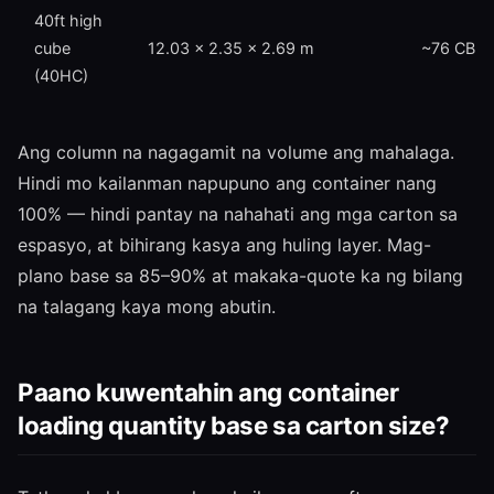
40ft high
cube
12.03 × 2.35 × 2.69 m
~76 CBM
(40HC)
Ang column na nagagamit na volume ang mahalaga.
Hindi mo kailanman napupuno ang container nang
100% — hindi pantay na nahahati ang mga carton sa
espasyo, at bihirang kasya ang huling layer. Mag-
plano base sa 85–90% at makaka-quote ka ng bilang
na talagang kaya mong abutin.
Paano kuwentahin ang container
loading quantity base sa carton size?