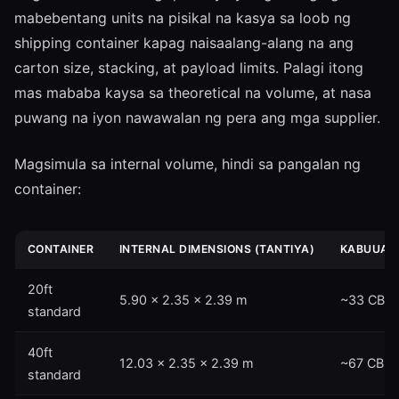
mabebentang units na pisikal na kasya sa loob ng
shipping container kapag naisaalang-alang na ang
carton size, stacking, at payload limits. Palagi itong
mas mababa kaysa sa theoretical na volume, at nasa
puwang na iyon nawawalan ng pera ang mga supplier.
Magsimula sa internal volume, hindi sa pangalan ng
container:
CONTAINER
INTERNAL DIMENSIONS (TANTIYA)
KABUUAN
20ft
5.90 × 2.35 × 2.39 m
~33 CBM
standard
40ft
12.03 × 2.35 × 2.39 m
~67 CBM
standard