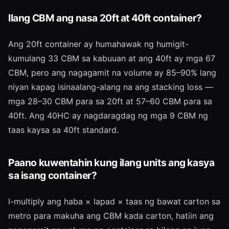
Ilang CBM ang nasa 20ft at 40ft container?
Ang 20ft container ay humahawak ng humigit-
kumulang 33 CBM sa kabuuan at ang 40ft ay mga 67
CBM, pero ang nagagamit na volume ay 85–90% lang
niyan kapag isinaalang-alang na ang stacking loss —
mga 28–30 CBM para sa 20ft at 57–60 CBM para sa
40ft. Ang 40HC ay nagdaragdag ng mga 9 CBM ng
taas kaysa sa 40ft standard.
Paano kuwentahin kung ilang units ang kasya
sa isang container?
I-multiply ang haba × lapad × taas ng bawat carton sa
metro para makuha ang CBM kada carton, hatiin ang