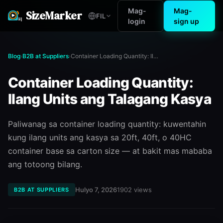
Mag-
Mag-
SizeMarker
FIL
login
sign up
Blog
B2B at Suppliers
Container Loading Quantity: Ilang Units ang Talagang Kasya
›
›
Container Loading Quantity:
Ilang Units ang Talagang Kasya
Paliwanag sa container loading quantity: kuwentahin
kung ilang units ang kasya sa 20ft, 40ft, o 40HC
container base sa carton size — at bakit mas mababa
ang totoong bilang.
Hulyo 7, 2026
1902
views
B2B AT SUPPLIERS