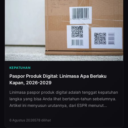
KEPATUHAN
Paspor Produk Digital: Linimasa Apa Berlaku
Kapan, 2026-2029
Linimasa paspor produk digital adalah tenggat kepatuhan
langka yang bisa Anda lihat bertahun-tahun sebelumnya.
Artikel ini menyusun urutannya, dari ESPR menurut
Regulation (EU) 2024/1781 sampai paspor baterai pada
18 February 2027, tekstil, furnitur pada 2028, dan
6 Agustus 2026
578
dilihat
elektronik — plus data yang sebaiknya mulai Anda