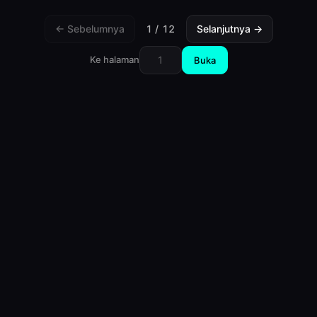
← Sebelumnya
1
/
12
Selanjutnya →
Ke halaman
Buka