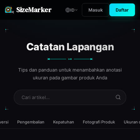
SizeMarker
Masuk
Daftar
ID
Catatan Lapangan
140
Tips dan panduan untuk menambahkan anotasi
ukuran pada gambar produk Anda
ersi
Pengembalian
Kepatuhan
Fotografi Produk
Ukuran d