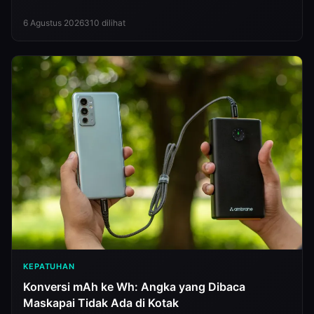
dan alat pengikat ditolak saat incoming inspection,
lengkap dengan tulisan yang seharusnya dipakai,
6 Agustus 2026
310
dilihat
mengacu pada EN 1492-1, EN 12195-2 dan ASME B30.9.
KEPATUHAN
Konversi mAh ke Wh: Angka yang Dibaca
Maskapai Tidak Ada di Kotak