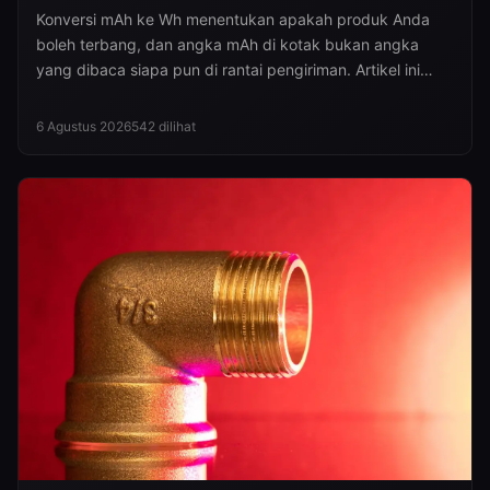
Konversi mAh ke Wh menentukan apakah produk Anda
boleh terbang, dan angka mAh di kotak bukan angka
yang dibaca siapa pun di rantai pengiriman. Artikel ini
menjelaskan rumusnya, ambang 100 Wh dan 160 Wh,
instruksi pengemasan PI 965/966/967, syarat 30 % state
6 Agustus 2026
542
dilihat
of charge, serta empat angka yang harus ada di dokumen
ekspor Anda.