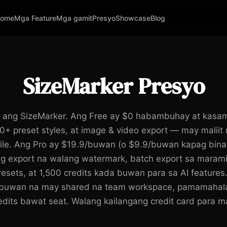
ome
Mga Feature
Mga gamit
Presyo
Showcase
Blog
SizeMarker Presyo
o ang SizeMarker. Ang Free ay $0 habambuhay at kasam
70+ preset styles, at image & video export — may malii
ile. Ang Pro ay $19.9/buwan (o $9.9/buwan kapag bina
g export na walang watermark, batch export sa maramin
esets, at 1,500 credits kada buwan para sa AI features.
buwan na may shared na team workspace, pamamahala n
edits bawat seat. Walang kailangang credit card para m