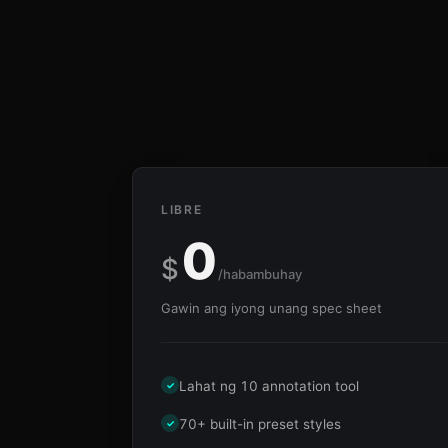
LIBRE
0
$
/habambuhay
Gawin ang iyong unang spec sheet
Lahat ng 10 annotation tool
✓
70+ built-in preset styles
✓