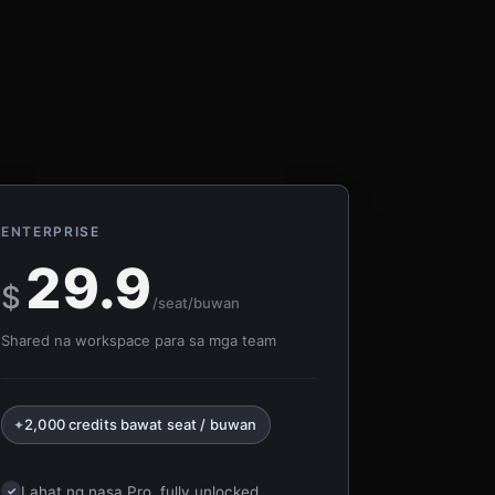
ENTERPRISE
29.9
$
/seat/buwan
Shared na workspace para sa mga team
2,000 credits bawat seat / buwan
✦
Lahat ng nasa Pro, fully unlocked
✓