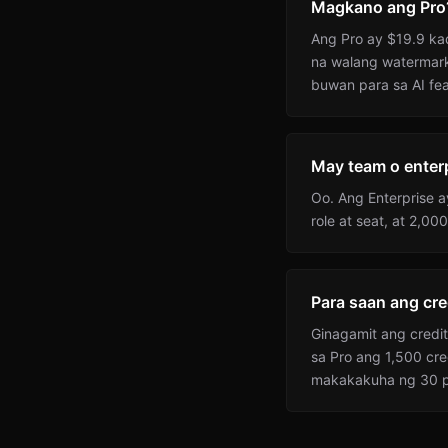
Magkano ang Pro
Ang Pro ay $19.9 ka
na walang watermark,
buwan para sa AI fea
May team o enterp
Oo. Ang Enterprise
role at seat, at 2,0
Para saan ang cre
Ginagamit ang credit
sa Pro ang 1,500 cr
makakakuha ng 30 p