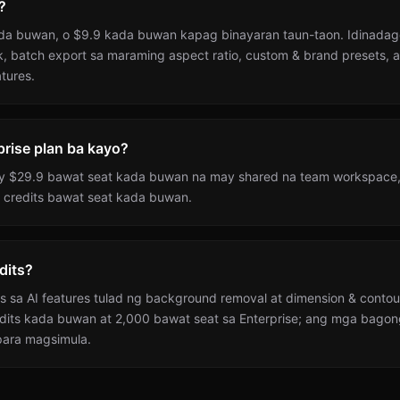
?
da buwan, o $9.9 kada buwan kapag binayaran taun-taon. Idinadag
 batch export sa maraming aspect ratio, custom & brand presets, a
tures.
rise plan ba kayo?
 ay $29.9 bawat seat kada buwan na may shared na team workspac
00 credits bawat seat kada buwan.
dits?
s sa AI features tulad ng background removal at dimension & conto
edits kada buwan at 2,000 bawat seat sa Enterprise; ang mga bago
ara magsimula.