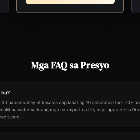
Mga FAQ sa Presyo
 ba?
 $0 habambuhay at kasama ang lahat ng 10 annotation tool, 70+ pre
maliit na watermark ang mga na-export na file; mag-upgrade sa Pro p
edit card.