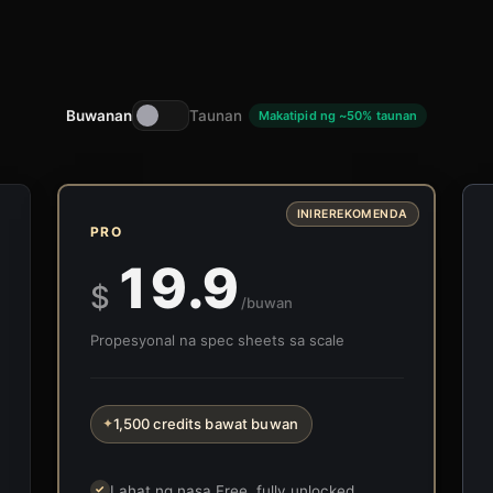
Buwanan
Taunan
Makatipid ng ~50% taunan
INIREREKOMENDA
PRO
19.9
$
/buwan
Propesyonal na spec sheets sa scale
1,500 credits bawat buwan
✦
Lahat ng nasa Free, fully unlocked
✓