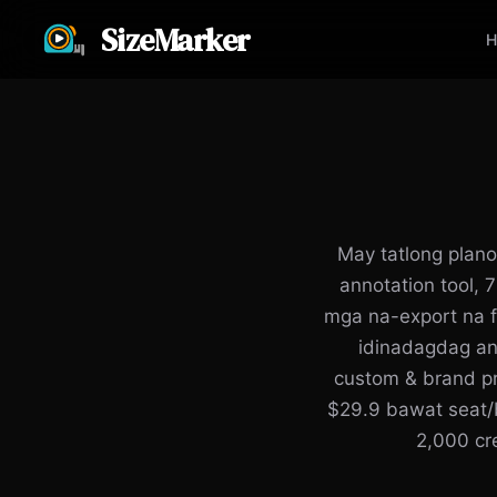
SizeMarker
H
May tatlong plan
annotation tool, 
mga na-export na f
idinadagdag an
custom & brand pr
$29.9 bawat seat/
2,000 cr