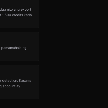
dag nito ang export
t 1,500 credits kada
e, pamamahala ng
ur detection. Kasama
ng account ay