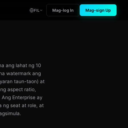
Mag-log In
Mag-sign Up
FIL
a ang lahat ng 10
t na watermark ang
yaran taun-taon) at
g aspect ratio,
 Ang Enterprise ay
g seat at role, at
agsimula.